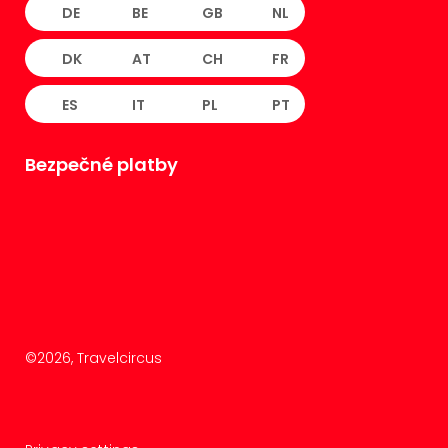
DE
BE
GB
NL
DK
AT
CH
FR
ES
IT
PL
PT
Bezpečné platby
©
2026
, Travelcircus