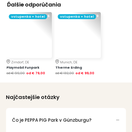
Ďalšie odporúčania
4.6
3.9
vstupenka + hotel
vstupenka + hotel
Zirndorf, DE
Munich, DE
Playmobil Funpark
Therme Erding
od
€ 99,00
od
€ 79,00
od
€ 132,00
od
€ 99,00
Najčastejšie otázky
Čo je PEPPA PIG Park v Günzburgu?