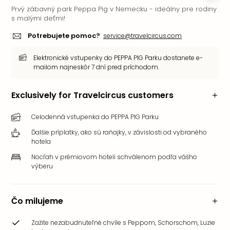
Prvý zábavný park Peppa Pig v Nemecku - ideálny pre rodiny
s malými deťmi!
Potrebujete pomoc?
service@travelcircus.com
Elektronické vstupenky do PEPPA PIG Parku dostanete e-
mailom najneskôr 7 dní pred príchodom.
Exclusively for Travelcircus customers
Celodenná vstupenka do PEPPA PIG Parku
Ďalšie príplatky, ako sú raňajky, v závislosti od vybraného
hotela
Nocľah v prémiovom hoteli schválenom podľa vášho
výberu
Čo milujeme
Zažite nezabudnuteľné chvíle s Peppom, Schorschom, Luzie