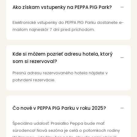
Ako získam vstupenky na PEPPA PIG Park?
Elektronické vstupenky do PEPPA PIG Parku dostanete e-
mailom najneskôr 7 dní pred príchodom.
Kde si môžem pozrieť adresu hotela, ktorý
som si rezervoval?
Presnú adresu rezervovaného hotela nájdete v
potvrdení rezervácie.
Čo nové v PEPPA PIG Parku v roku 2025?
Špeciálna udalosť: Prasiatko Peppa bude mať
súrodenca! Nová sezóna je celá o potomkoch rodiny