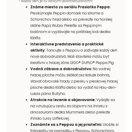
- každý deň je tu veľkým dobrodružstvom!
Známe miesta zo seriálu Prasiatko Peppa:
Preskúmajte Peppin domček na strome a
Schorschov hrad alebo sa prevezte na horskej
dráhe Papa Wutza. Preleťte sa Peppiným
balónom a vyplávajte na pirátskej lodi dedka
Kläffa.
Interaktívne predstavenia a praktické
aktivity:
Tancujte s Peppou a zažívajte každý deň
nové dobrodružstvá. Malí stavitelia môžu byť
kreatívni v hracej zóne LEGO® DUPLO® Peppa Pig.
Vodná zábava a dobrodružstvo:
Na vodnej
hracej ploche môžu skákať cez kaluže bahna,
stavať obrovské hrady z piesku v pieskovej hracej
ploche dedka Kläffa alebo sa vydať na Hau-den-
Lukas pána Bullyho.
Atrakcie na lezenie a objavovanie:
Vydajte sa
na vzrušujúcu cestu za objavmi na ihrisku s
dinosaurami dedka Mümmela alebo prelezte
ihrisko Luisy Löffelovej.
Zoznámte sa s Peppou a jej priateľmi:
Urobte si
fotografiu na pamiatku s Peppou, Schorschom,