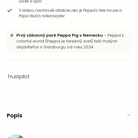
Locke a spol.
S láskou navrhnuté atrakcie, ako je Peppa's tree house a
Papa Wutz's rollercoaster
Prvý zábavný park Peppa Pig v Nemecku
- Peppa's
colorful world (Peppa je farebný svet) teší malých
objaviteľov v Günzburgu od roku 2024.
Trustpilot
Popis