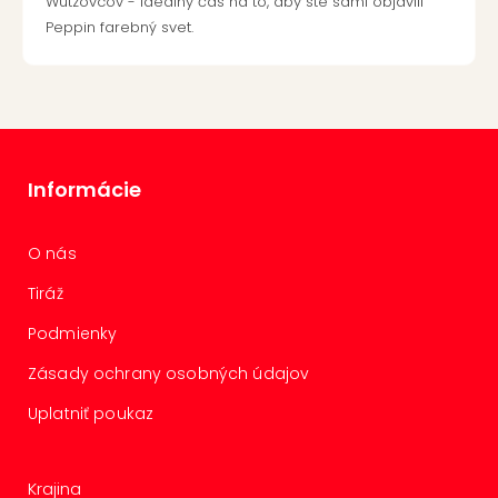
Wutzovcov - ideálny čas na to, aby ste sami objavili
Peppin farebný svet.
Informácie
O nás
Tiráž
Podmienky
Zásady ochrany osobných údajov
Uplatniť poukaz
Krajina