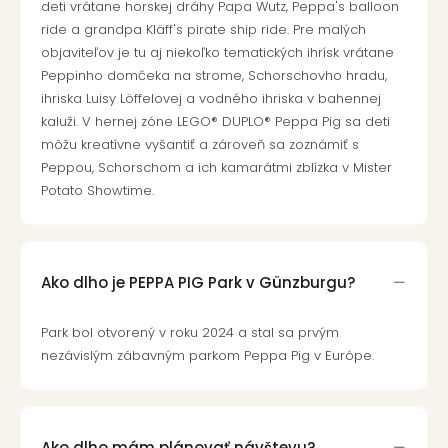
deti vrátane horskej dráhy Papa Wutz, Peppa's balloon
ride a grandpa Kläff's pirate ship ride. Pre malých
objaviteľov je tu aj niekoľko tematických ihrísk vrátane
Peppinho domčeka na strome, Schorschovho hradu,
ihriska Luisy Löffelovej a vodného ihriska v bahennej
kaluži. V hernej zóne LEGO® DUPLO® Peppa Pig sa deti
môžu kreatívne vyšantiť a zároveň sa zoznámiť s
Peppou, Schorschom a ich kamarátmi zblízka v Mister
Potato Showtime.
Ako dlho je PEPPA PIG Park v Günzburgu?
Park bol otvorený v roku 2024 a stal sa prvým
nezávislým zábavným parkom Peppa Pig v Európe.
Ako dlho mám plánovať návštevu?