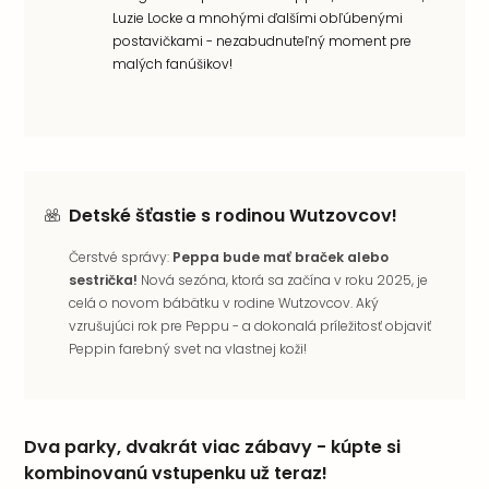
Luzie Locke a mnohými ďalšími obľúbenými
postavičkami - nezabudnuteľný moment pre
malých fanúšikov!
Detské šťastie s rodinou Wutzovcov!
Čerstvé správy:
Peppa bude mať braček alebo
sestrička!
Nová sezóna, ktorá sa začína v roku 2025, je
celá o novom bábätku v rodine Wutzovcov. Aký
vzrušujúci rok pre Peppu - a dokonalá príležitosť objaviť
Peppin farebný svet na vlastnej koži!
Dva parky, dvakrát viac zábavy - kúpte si
kombinovanú vstupenku už teraz!