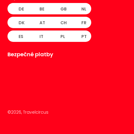
DE
BE
GB
NL
DK
AT
CH
FR
ES
IT
PL
PT
Bezpečné platby
©
2026
, Travelcircus