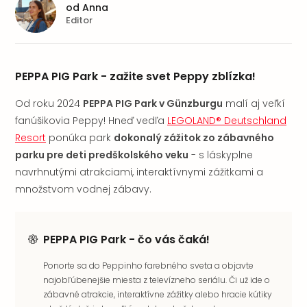
od
Anna
Editor
PEPPA PIG Park - zažite svet Peppy zblízka!
Od roku 2024
PEPPA PIG Park v Günzburgu
malí aj veľkí
fanúšikovia Peppy! Hneď vedľa
LEGOLAND® Deutschland
Resort
ponúka park
dokonalý zážitok zo zábavného
parku pre deti predškolského veku
- s láskyplne
navrhnutými atrakciami, interaktívnymi zážitkami a
množstvom vodnej zábavy.
PEPPA PIG Park - čo vás čaká!
Ponorte sa do Peppinho farebného sveta a objavte
najobľúbenejšie miesta z televízneho seriálu. Či už ide o
zábavné atrakcie, interaktívne zážitky alebo hracie kútiky