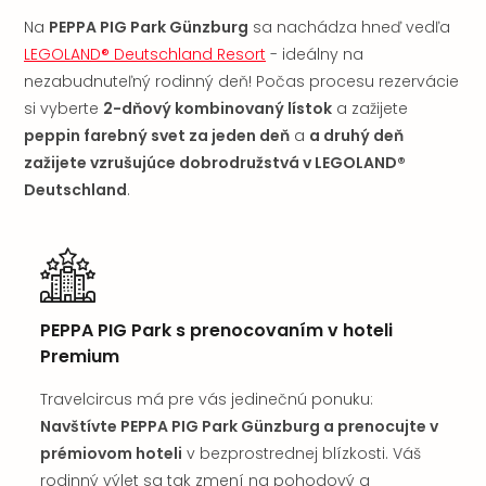
Na
PEPPA PIG Park Günzburg
sa nachádza hneď vedľa
LEGOLAND® Deutschland Resort
- ideálny na
nezabudnuteľný rodinný deň! Počas procesu rezervácie
si vyberte
2-dňový kombinovaný lístok
a zažijete
peppin farebný svet za jeden deň
a
a druhý deň
zažijete vzrušujúce dobrodružstvá v LEGOLAND®
Deutschland
.
PEPPA PIG Park s prenocovaním v hoteli
Premium
Travelcircus má pre vás jedinečnú ponuku:
Navštívte PEPPA PIG Park Günzburg a prenocujte v
prémiovom hoteli
v bezprostrednej blízkosti. Váš
rodinný výlet sa tak zmení na pohodový a